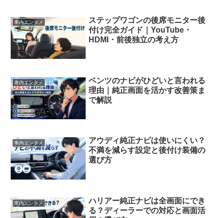
ステップワゴンの後席モニター後
車内エンタメ
付け完全ガイド｜YouTube・
HDMI・前後独立の考え方
ベンツのナビがひどいと言われる
車内エンタメ
理由｜純正画面を活かす改善策ま
で解説
アウディ純正ナビは使いにくい？
車内エンタメ
不満を減らす設定と後付け装備の
選び方
ハリアー純正ナビは全画面にでき
車内エンタメ
る？ディーラーでの対応と画面活