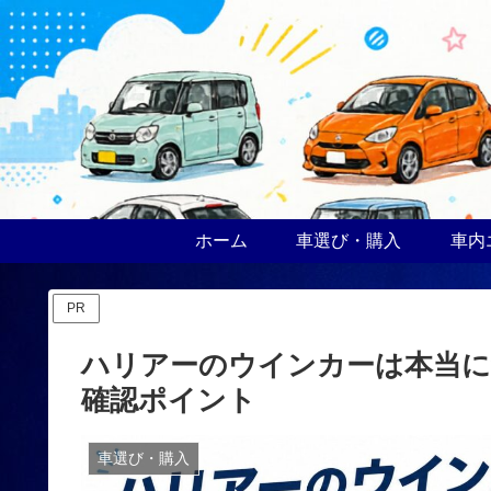
ホーム
車選び・購入
車内
PR
ハリアーのウインカーは本当に
確認ポイント
車選び・購入