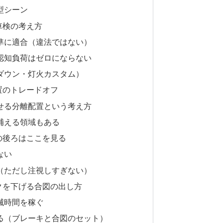
型シーン
車検の考え方
準に適合（違法ではない）
認知負荷はゼロにならない
ダウン・灯火カスタム）
置のトレードオフ
せる分離配置という考え方
補える領域もある
の後ろはここを見る
ない
（ただし注視しすぎない）
クを下げる合図の出し方
滅時間を稼ぐ
る（ブレーキと合図のセット）