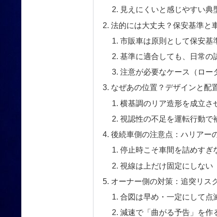
見えにくいと感じやすい典
法的には大丈夫？保安基準と
市販車は原則として保安基
基準に適合しても、日常の
注意が必要なケース（ロー
なぜあの位置？デザインと配
横基調のリア造形を成立さ
視認性の不足を運転行動で
後続車側の注意点：ハリアー
停止時こそ車間を詰めすぎ
視線は上だけ固定にしない
オーナー側の対策：追突リス
合図は早め・一定にして点
減速で「曲がる予告」を作