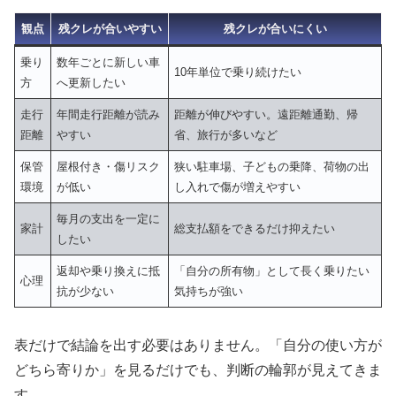
観点
残クレが合いやすい
残クレが合いにくい
乗り
数年ごとに新しい車
10年単位で乗り続けたい
方
へ更新したい
走行
年間走行距離が読み
距離が伸びやすい。遠距離通勤、帰
距離
やすい
省、旅行が多いなど
保管
屋根付き・傷リスク
狭い駐車場、子どもの乗降、荷物の出
環境
が低い
し入れで傷が増えやすい
毎月の支出を一定に
家計
総支払額をできるだけ抑えたい
したい
返却や乗り換えに抵
「自分の所有物」として長く乗りたい
心理
抗が少ない
気持ちが強い
表だけで結論を出す必要はありません。「自分の使い方が
どちら寄りか」を見るだけでも、判断の輪郭が見えてきま
す。