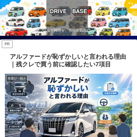
DRIVE BASE
クルマ時間を、もっと自由に。
PR
アルファードが恥ずかしいと言われる理由
｜残クレで買う前に確認したい7項目
車選び・購入