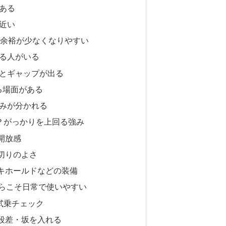
ある
近い
は余裕が少なくなりやすい
じる人がいる
るとギャップが出る
る場面がある
好みが分かれる
？がっかりを上回る強み
開放感
切りのよさ
キホールドなどの装備
からこそ日常で使いやすい
試乗チェック
段差・坂を入れる