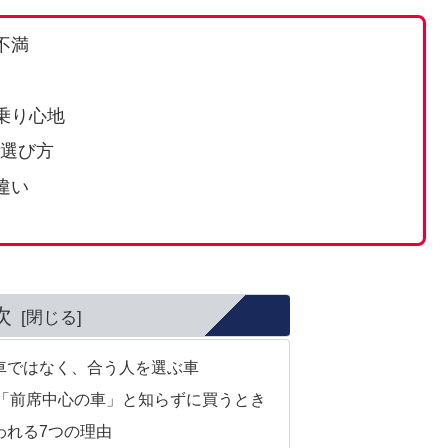
不満
乗り心地
の選び方
違い
次
車ではなく、合う人を選ぶ車
「前席中心の車」と知らずに買うとき
われる7つの理由