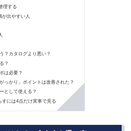
整理する
満が出やすい人
人
どう？カタログより悪い？
きる？
ーボは必要？
「がっかり」ポイントは改善された？
カーとして使える？
らすには4点だけ実車で見る