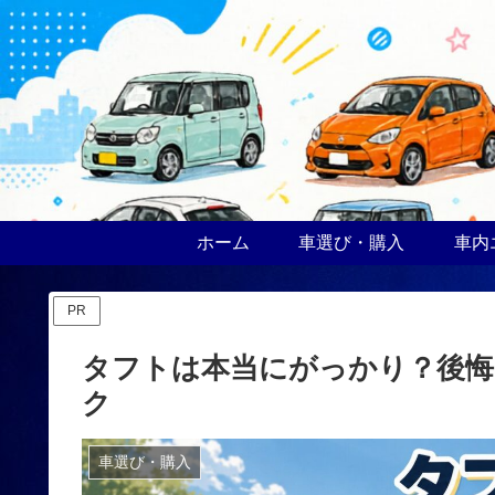
ホーム
車選び・購入
車内
PR
タフトは本当にがっかり？後悔
ク
車選び・購入