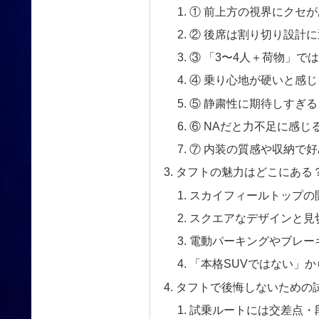
① 前上方の視界にクセが
② 後席は割り切り設計に
③ 「3〜4人＋荷物」で
④ 乗り心地が硬いと感
⑤ 静粛性に期待しすぎ
⑥ NAだと力不足に感じ
⑦ 内装の質感や収納で
タフトの魅力はどこにある
スカイフィールトップの
スクエアなデザインと見
電動パーキングやブレー
「本格SUVではない」
タフトで後悔しないための
試乗ルートには交差点・