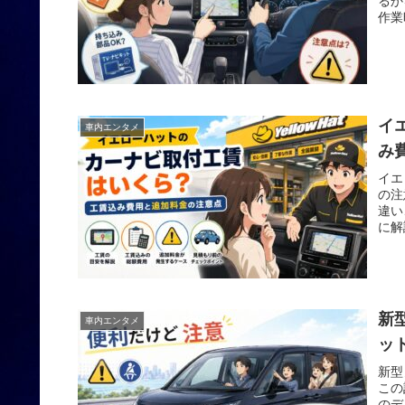
るか
作業
イ
車内エンタメ
み
イエ
の注
違い
に解
新
車内エンタメ
ッ
新型
この
のデ