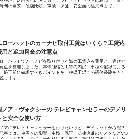
を整理。対応可否の考え方、テレビ・ナビキットの種類、工賃と
時間の目安、他店比較、車検・保証・安全面の注意点まで。
エローハットのカーナビ取付工賃はいくら？工賃込
費用と追加料金の注意点
ローハットでカーナビを取り付ける際の工賃込み費用と、選び方
意点を整理しました。本体価格と工賃の内訳、車種や配線による
、施工前に確認すべきポイントを、整備工場での研修経験をもと
説します。
型ノア・ヴォクシーの テレビキャンセラーのデメリ
トと安全な使い方
ノアにテレビキャンセラーを付けたいけど、デメリットが心配？
記事では、車両への影響、車検、保証、法律違反のリスクなど5つ
メリットを初心者にも分かりやすく解説。後付けで後悔しないた