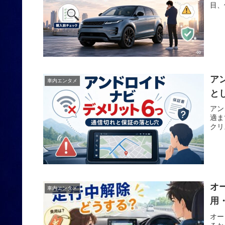
目、
ア
車内エンタメ
と
アン
適ま
クリ
オ
車内エンタメ
用
オー