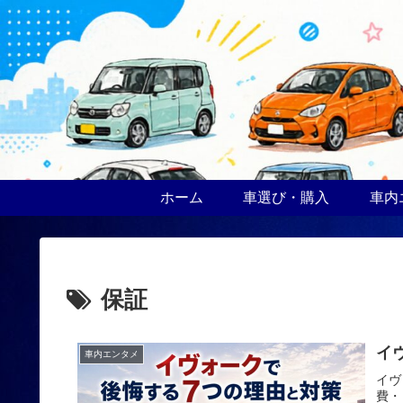
ホーム
車選び・購入
車内
保証
イ
車内エンタメ
イヴ
費・