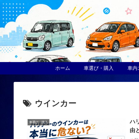
ホーム
車選び・購入
車内
ウインカー
ハ
車選び・購入
由