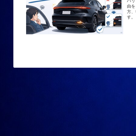
ハリ
由を
方、
す。