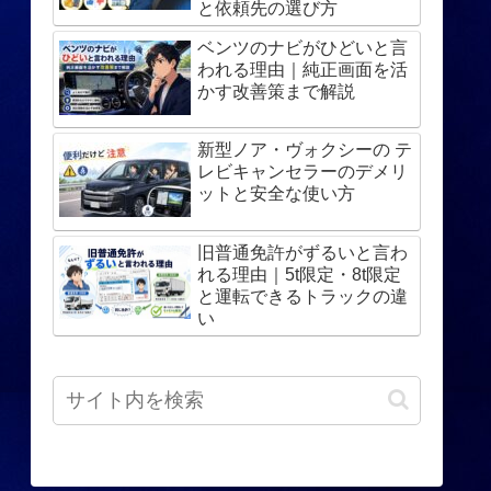
と依頼先の選び方
ベンツのナビがひどいと言
われる理由｜純正画面を活
かす改善策まで解説
新型ノア・ヴォクシーの テ
レビキャンセラーのデメリ
ットと安全な使い方
旧普通免許がずるいと言わ
れる理由｜5t限定・8t限定
と運転できるトラックの違
い