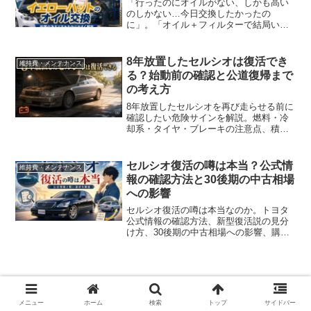
「行ったのにオイルがない、しかも高い
のしかない…今日交換したかったの
に」。「オイル＋フィルターで結局いく
ら？」が分からないまま、レジで想定外
の金額を見るのも避けたいところです。
「高いオイルを勧められて断れない」不
8年放置したセルシオは復活でき
維持費・メンテナンス
安は、準備と確認の型でかなり...
る？始動前の確認と公道復帰まで
の考え方
8年放置したセルシオを再び走らせる前に
確認したい危険サインを解説。燃料・冷
却系・タイヤ・ブレーキの注意点、積載
車を選ぶ目安、整備工場への相談方法、
費用を抑える段階見積もりまで整理しま
す。
セルシオ復活の噂は本当？公式情
維持費・メンテナンス
報の確認方法と30後期の中古相場
への影響
セルシオ復活の噂は本当なのか。トヨタ
公式情報の確認方法、新型復活説の見分
け方、30後期の中古相場への影響、購入
前に確認したい車両状態や整備履歴、い
ま買うか待つかの判断軸まで分かりやす
く整理します。噂に振り回されない購入
判断に役立ちます。
メニュー
ホーム
検索
トップ
サイドバー
ベンツのナビがひどいと言われる理由｜