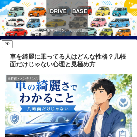
DRIVE BASE
クルマ時間を、もっと自由に。
PR
車を綺麗に乗ってる人はどんな性格？几帳
面だけじゃない心理と見極め方
維持費・メンテナンス