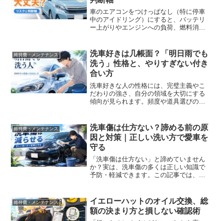
車のエアコンをつけっぱなし（特に停車
中のアイドリング）にすると、バッテリ
ー上がりやエンジンへの負荷、燃料消
費、一酸化炭素中毒などのリスクが生じ
ます。走行中との発電量の違いや、バッ
テリーを守る賢い温度・風量設定、車中
洗車好きは几帳面？「明日雨でも
維持費・メンテナンス
泊・仮眠時の安全対策を分かりやすく解
洗う」性格と、やりすぎない付き
説します。
合い方
洗車好きな人の性格には、完璧主義やこ
だわりの強さ、自分の領域を大切にする
傾向が見られます。頻度や道具選びの背
景、周囲との温度差への向き合い方、や
りすぎないための判断軸を整理しまし
た。
洗車傷は仕方ない？諦める前の原
維持費・メンテナンス
因と対策｜正しい洗い方で愛車を
守る
「洗車傷は仕方ない」と諦めていません
か？実は、洗車傷の多くは正しい知識で
予防・軽減できます。この記事では、洗
車傷がつく5つの原因から、自分でできる
予防法、傷消しの手順、業者に依頼する
判断基準まで、初心者にも分かりやすく
イエローハットのオイル交換、総
維持費・メンテナンス
解説。愛車を長くキレイに保つヒントが
額の決まり方と損しない確認術
見つかります。