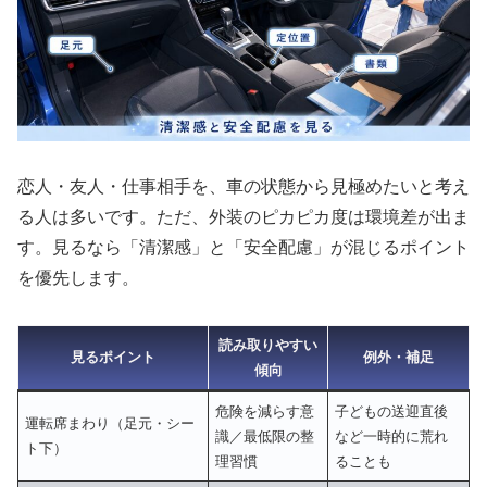
恋人・友人・仕事相手を、車の状態から見極めたいと考え
る人は多いです。ただ、外装のピカピカ度は環境差が出ま
す。見るなら「清潔感」と「安全配慮」が混じるポイント
を優先します。
読み取りやすい
見るポイント
例外・補足
傾向
危険を減らす意
子どもの送迎直後
運転席まわり（足元・シー
識／最低限の整
など一時的に荒れ
ト下）
理習慣
ることも