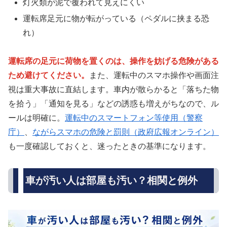
灯火類が泥で覆われて見えにくい
運転席足元に物が転がっている（ペダルに挟まる恐
れ）
運転席の足元に荷物を置くのは、操作を妨げる危険がある
ため避けてください。
また、運転中のスマホ操作や画面注
視は重大事故に直結します。車内が散らかると「落ちた物
を拾う」「通知を見る」などの誘惑も増えがちなので、ル
ールは明確に。
運転中のスマートフォン等使用（警察
庁）
、
ながらスマホの危険と罰則（政府広報オンライン）
も一度確認しておくと、迷ったときの基準になります。
車が汚い人は部屋も汚い？相関と例外