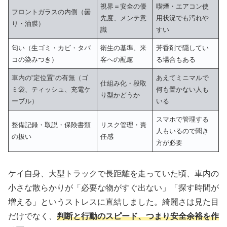
視界＝安全の優
喫煙・エアコン使
フロントガラスの内側（曇
先度、メンテ意
用状況でも汚れや
り・油膜）
識
すい
匂い（生ゴミ・カビ・タバ
衛生の基準、来
芳香剤で隠してい
コの染みつき）
客への配慮
る場合もある
車内の“定位置”の有無（ゴ
あえてミニマルで
仕組み化・段取
ミ袋、ティッシュ、充電ケ
何も置かない人も
り型かどうか
ーブル）
いる
スマホで管理する
整備記録・取説・保険書類
リスク管理・責
人もいるので聞き
の扱い
任感
方が必要
ケイ自身、大型トラックで長距離を走っていた頃、車内の
小さな散らかりが「必要な物がすぐ出ない」「探す時間が
増える」というストレスに直結しました。綺麗さは見た目
だけでなく、
判断と行動のスピード、つまり安全余裕を作