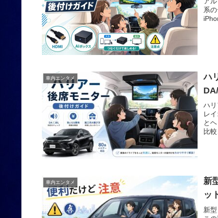
アル
系の
iP
ハ
車内エンタメ
D
ハリ
レイ
とヘ
比較
新
車内エンタメ
ッ
新型