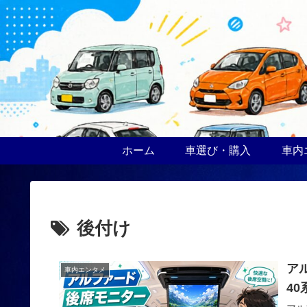
ホーム
車選び・購入
車内
後付け
ア
車内エンタメ
4