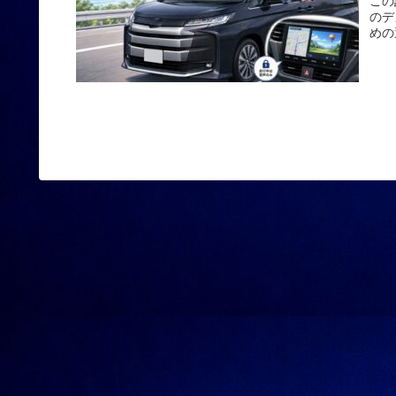
この
のデ
めの