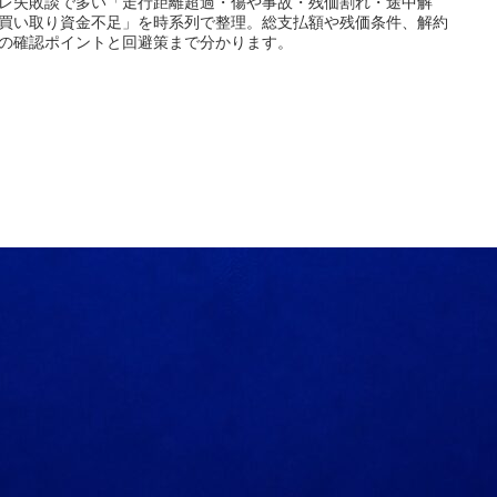
レ失敗談で多い「走行距離超過・傷や事故・残価割れ・途中解
買い取り資金不足」を時系列で整理。総支払額や残価条件、解約
の確認ポイントと回避策まで分かります。