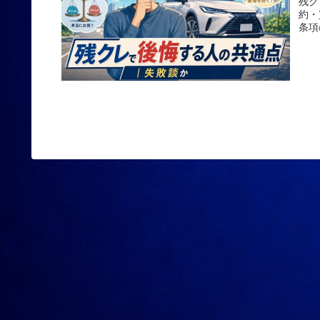
残ク
約・
条項