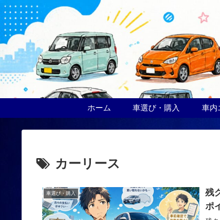
ホーム
車選び・購入
車内
カーリース
残
車選び・購入
ポ